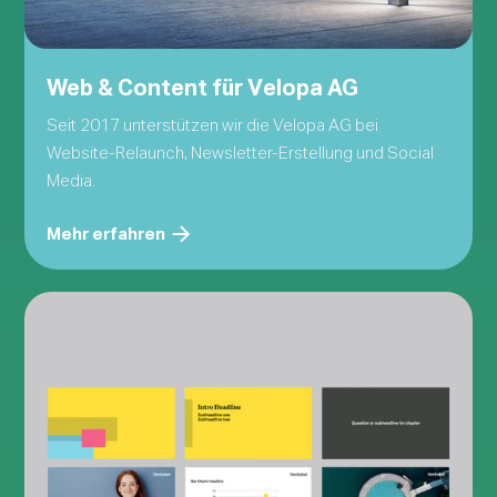
Web & Content für Velopa AG
Seit 2017 unterstützen wir die Velopa AG bei
Website-Relaunch, Newsletter-Erstellung und Social
Media.
Mehr erfahren