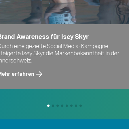
Brand Awareness für Isey Skyr
Durch eine gezielte Social Media-Kampagne
teigerte Isey Skyr die Markenbekanntheit in der
Innerschweiz.
Mehr erfahren