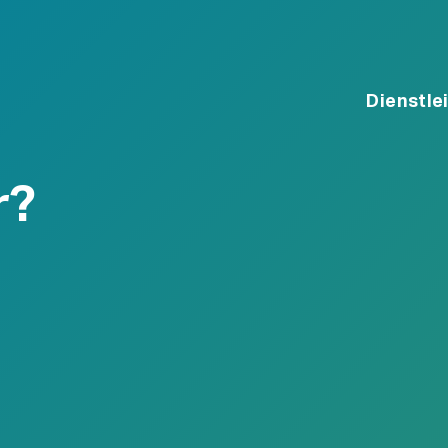
Dienstle
a
r?