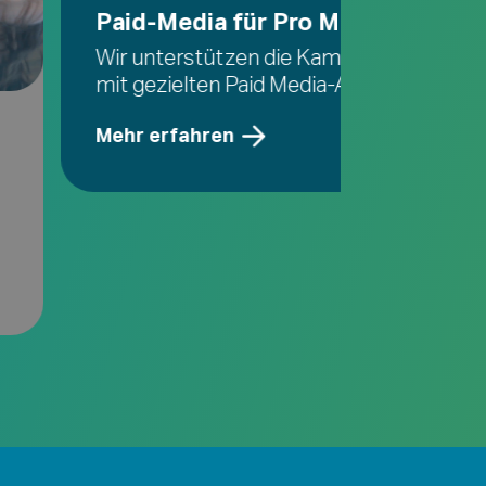
Paid-Media für Pro Mente Sana
Wir unterstützen die Kampagne «Wie geht
mit gezielten Paid Media-Ausspielungen.
Mehr erfahren