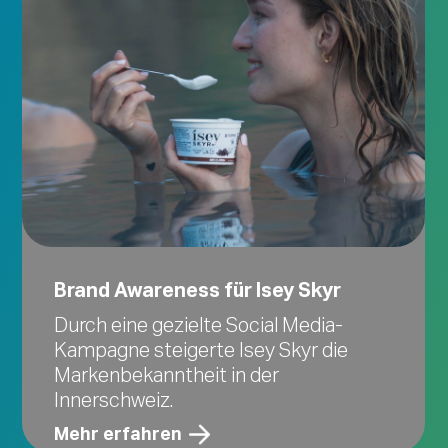
Brand Awareness für Isey Skyr
Durch eine gezielte Social Media-
Kampagne steigerte Isey Skyr die
Markenbekanntheit in der
Innerschweiz.
Mehr erfahren